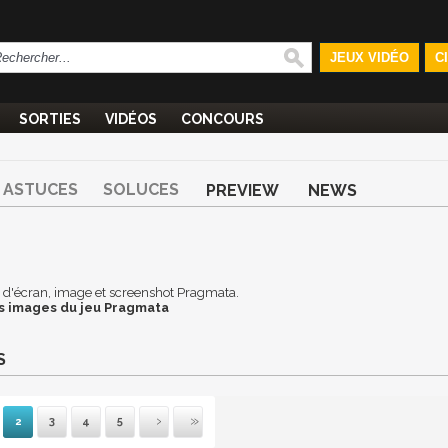
JEUX VIDÉO
C
SORTIES
VIDÉOS
CONCOURS
ASTUCES
SOLUCES
PREVIEW
NEWS
nd d'écran, image et screenshot Pragmata.
s images du jeu Pragmata
S
2
3
4
5
mière
récédente
Suivante
Dernière