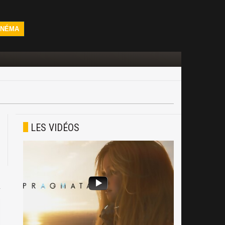
INÉMA
LES VIDÉOS