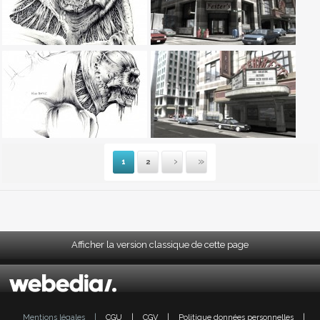
1
2
Suivante
Dernière
Afficher la version classique de cette page
Mentions légales
|
CGU
|
CGV
|
Politique données personnelles
|