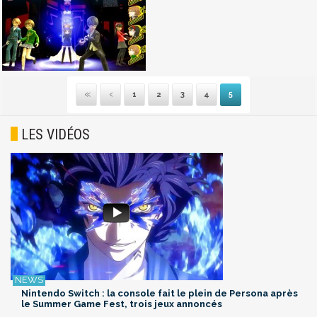
1
2
3
4
5
Première
Précédente
LES VIDÉOS
Nintendo Switch : la console fait le plein de Persona après
le Summer Game Fest, trois jeux annoncés