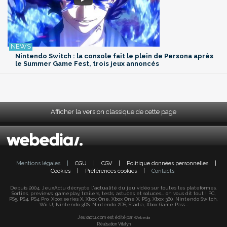
Nintendo Switch : la console fait le plein de Persona après
le Summer Game Fest, trois jeux annoncés
Afficher la version classique de cette page
Mentions légales
|
CGU
|
CGV
|
Politique données personnelles
|
Cookies
|
Préférences cookies
|
Contacts
Depuis 2004, JeuxActu décrypte l'actualité du jeu vidéo sur toutes les plateformes.
Sorties, previews, gameplay, trailers, tests, astuces et soluces... on vous dit tout ! PC,
PS5, PS4, PS4 Pro, Xbox series X, Xbox One, Xbox One X, PS3, Xbox 360, Nintendo Switch,
Wii U, Nintendo 3DS, Nintendo 2DS, Stadia, Xbox Game Pass...
Jeuxactu.com est édité par
Webedia
Réalisation Vitalyn