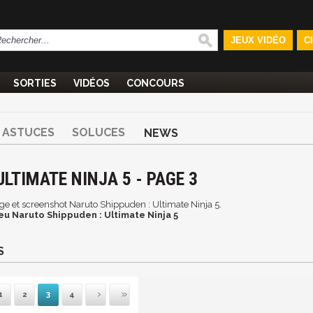
JEUX VIDÉO
C
SORTIES
VIDÉOS
CONCOURS
ASTUCES
SOLUCES
NEWS
LTIMATE NINJA 5 - PAGE 3
mage et screenshot Naruto Shippuden : Ultimate Ninja 5.
eu Naruto Shippuden : Ultimate Ninja 5
S
1
2
3
4
emière
Suivante
Précédente
Dernière