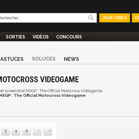
JEUX VIDÉO
C
SORTIES
VIDÉOS
CONCOURS
SOLUCES
ASTUCES
NEWS
 MOTOCROSS VIDEOGAME
ge et screenshot MXGP : The Official Motocross Videogame.
 MXGP : The Official Motocross Videogame
3
4
5
uivante
Dernière