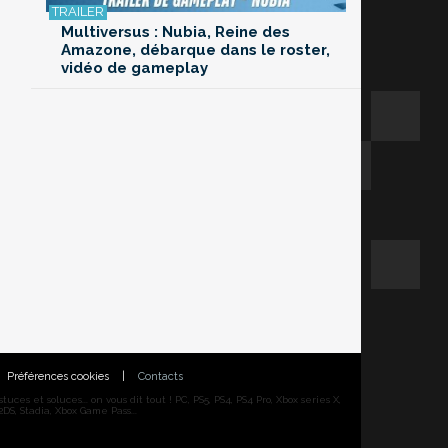
Multiversus : Nubia, Reine des
Amazone, débarque dans le roster,
vidéo de gameplay
Préférences cookies
|
Contacts
ces et soluces... on vous dit tout ! PC, PS5, PS4, PS4 Pro, Xbox series X,
DS, Stadia, Xbox Game Pass...