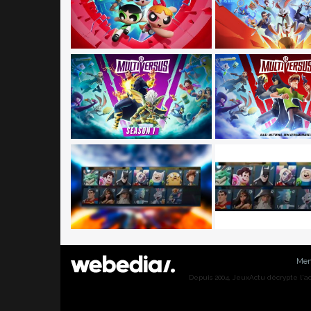
Men
Depuis 2004, JeuxActu décrypte l'actu