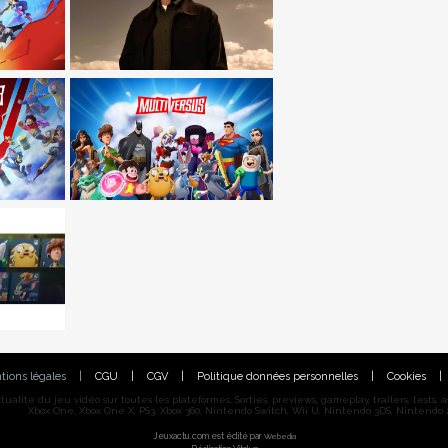
tions légales
|
CGU
|
CGV
|
Politique données personnelles
|
Cookies
|
alité du jeu vidéo sur toutes les plateformes. Sorties, previews, gameplay, trailers, tests, astu
Xbox One, Xbox One X, PS3, Xbox 360, Nintendo Switch, Wii U, Nintendo 3DS, Nintendo 2
Jeuxactu.com est édité par
Webedia