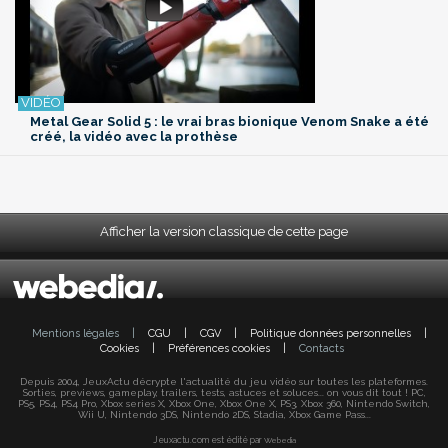
Metal Gear Solid 5 : le vrai bras bionique Venom Snake a été
créé, la vidéo avec la prothèse
Afficher la version classique de cette page
Mentions légales
|
CGU
|
CGV
|
Politique données personnelles
|
Cookies
|
Préférences cookies
|
Contacts
Depuis 2004, JeuxActu décrypte l'actualité du jeu vidéo sur toutes les plateformes.
Sorties, previews, gameplay, trailers, tests, astuces et soluces... on vous dit tout ! PC,
PS5, PS4, PS4 Pro, Xbox series X, Xbox One, Xbox One X, PS3, Xbox 360, Nintendo Switch,
Wii U, Nintendo 3DS, Nintendo 2DS, Stadia, Xbox Game Pass...
Jeuxactu.com est édité par
Webedia