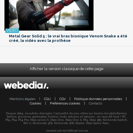
Metal Gear Solid 5 : le vrai bras bionique Venom Snake a été
créé, la vidéo avec la prothèse
Afficher la version classique de cette page
Mentions légales
|
CGU
|
CGV
|
Politique données personnelles
|
Cookies
|
Préférences cookies
|
Contacts
Depuis 2004, JeuxActu décrypte l'actualité du jeu vidéo sur toutes les plateformes.
Sorties, previews, gameplay, trailers, tests, astuces et soluces... on vous dit tout ! PC,
PS5, PS4, PS4 Pro, Xbox series X, Xbox One, Xbox One X, PS3, Xbox 360, Nintendo Switch,
Wii U, Nintendo 3DS, Nintendo 2DS, Stadia, Xbox Game Pass...
Jeuxactu.com est édité par
Webedia