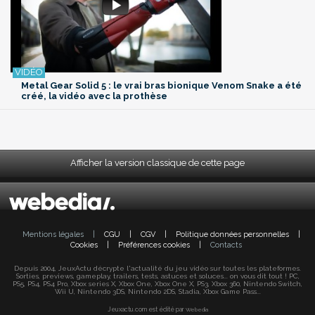
Metal Gear Solid 5 : le vrai bras bionique Venom Snake a été
créé, la vidéo avec la prothèse
Afficher la version classique de cette page
Mentions légales
|
CGU
|
CGV
|
Politique données personnelles
|
Cookies
|
Préférences cookies
|
Contacts
Depuis 2004, JeuxActu décrypte l'actualité du jeu vidéo sur toutes les plateformes.
Sorties, previews, gameplay, trailers, tests, astuces et soluces... on vous dit tout ! PC,
PS5, PS4, PS4 Pro, Xbox series X, Xbox One, Xbox One X, PS3, Xbox 360, Nintendo Switch,
Wii U, Nintendo 3DS, Nintendo 2DS, Stadia, Xbox Game Pass...
Jeuxactu.com est édité par
Webedia