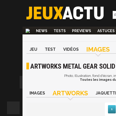
NEWS
TESTS
PREVIEWS
ASTUCES
IMAGES
JEU
TEST
VIDÉOS
ARTWORKS METAL GEAR SOLID 
Photo, Illustration, fond d'écran, 
Toutes les images du
ARTWORKS
IMAGES
JAQUETT
1
Sui
D