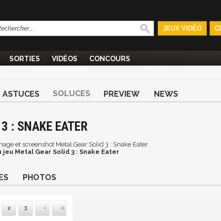
JEUX VIDÉO
C
SORTIES
VIDÉOS
CONCOURS
SOLUCES
ASTUCES
PREVIEW
NEWS
3 : SNAKE EATER
image et screenshot Metal Gear Solid 3 : Snake Eater.
 jeu Metal Gear Solid 3 : Snake Eater
ES
PHOTOS
2
3
vante
ernière