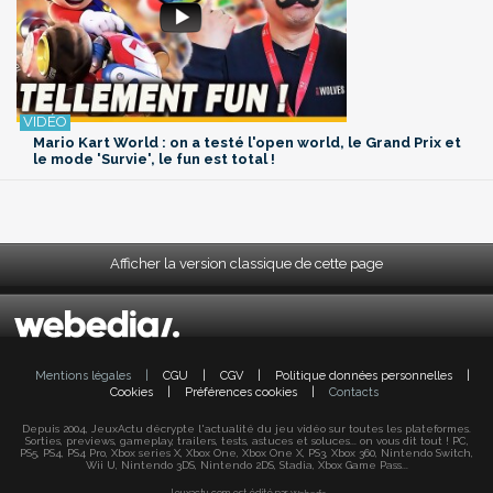
Mario Kart World : on a testé l'open world, le Grand Prix et
le mode 'Survie', le fun est total !
Afficher la version classique de cette page
Mentions légales
|
CGU
|
CGV
|
Politique données personnelles
|
Cookies
|
Préférences cookies
|
Contacts
Depuis 2004, JeuxActu décrypte l'actualité du jeu vidéo sur toutes les plateformes.
Sorties, previews, gameplay, trailers, tests, astuces et soluces... on vous dit tout ! PC,
PS5, PS4, PS4 Pro, Xbox series X, Xbox One, Xbox One X, PS3, Xbox 360, Nintendo Switch,
Wii U, Nintendo 3DS, Nintendo 2DS, Stadia, Xbox Game Pass...