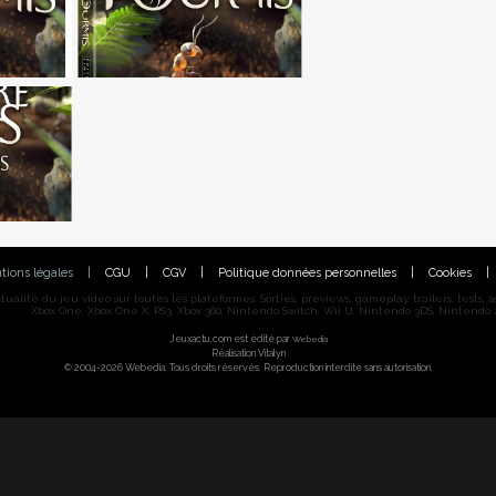
tions légales
|
CGU
|
CGV
|
Politique données personnelles
|
Cookies
|
alité du jeu vidéo sur toutes les plateformes. Sorties, previews, gameplay, trailers, tests, astu
Xbox One, Xbox One X, PS3, Xbox 360, Nintendo Switch, Wii U, Nintendo 3DS, Nintendo 2
Jeuxactu.com est édité par
Webedia
Réalisation Vitalyn
© 2004-2026 Webedia. Tous droits réservés. Reproduction interdite sans autorisation.