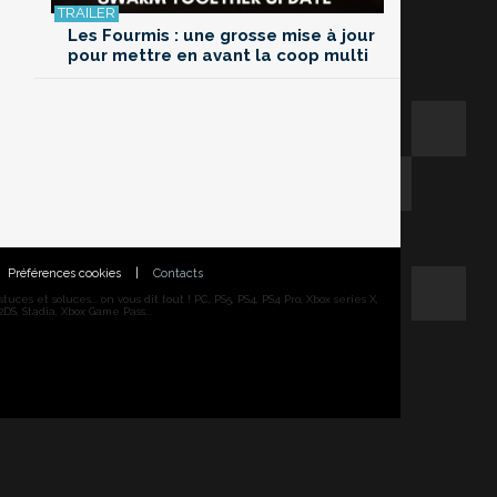
Les Fourmis : une grosse mise à jour
pour mettre en avant la coop multi
Préférences cookies
|
Contacts
ces et soluces... on vous dit tout ! PC, PS5, PS4, PS4 Pro, Xbox series X,
DS, Stadia, Xbox Game Pass...