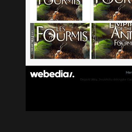
Men
Depuis 2004, JeuxActu décrypte l'actu