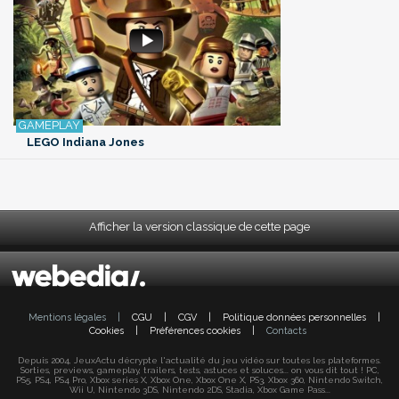
LEGO Indiana Jones
Afficher la version classique de cette page
Mentions légales
|
CGU
|
CGV
|
Politique données personnelles
|
Cookies
|
Préférences cookies
|
Contacts
Depuis 2004, JeuxActu décrypte l'actualité du jeu vidéo sur toutes les plateformes.
Sorties, previews, gameplay, trailers, tests, astuces et soluces... on vous dit tout ! PC,
PS5, PS4, PS4 Pro, Xbox series X, Xbox One, Xbox One X, PS3, Xbox 360, Nintendo Switch,
Wii U, Nintendo 3DS, Nintendo 2DS, Stadia, Xbox Game Pass...