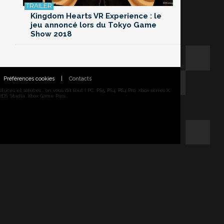
Kingdom Hearts VR Experience : le
jeu annoncé lors du Tokyo Game
Show 2018
Préférences cookies
|
Contacts
ces et soluces... on vous dit tout ! PC, PS5, PS4, PS4 Pro, Xbox series X,
DS, Stadia, Xbox Game Pass...