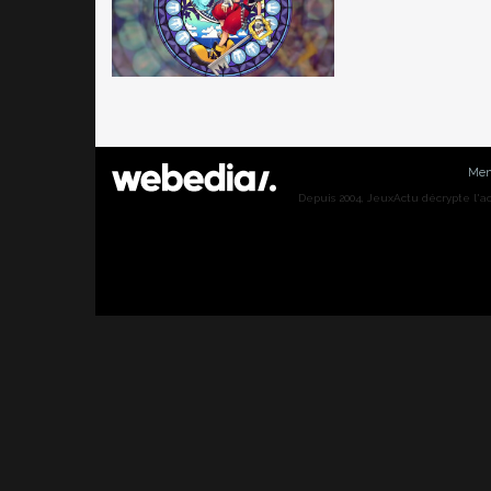
Men
Depuis 2004, JeuxActu décrypte l'actu