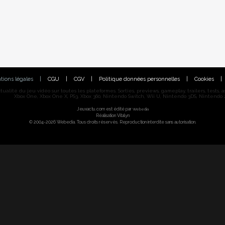
tions légales
|
CGU
|
CGV
|
Politique données personnelles
|
Cookies
|
alité du jeu vidéo sur toutes les plateformes. Sorties, previews, gameplay, trailers, tests, astu
Xbox One, Xbox One X, PS3, Xbox 360, Nintendo Switch, Wii U, Nintendo 3DS, Nintendo 2
Jeuxactu.com est édité par
Webedia
Réalisation Vitalyn
© 2004-2026 Webedia. Tous droits réservés. Reproduction interdite sans autorisation.