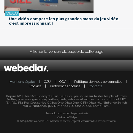
Une vidéo compare les plus grandes maps du jeu vidéo,
c'est impressionnant !
Afficher la version classique de cette page
Mentions légales
|
CGU
|
CGV
|
Politique données personnelles
|
Cookies
|
Préférences cookies
|
Contacts
Depuis 2004, JeuxActu décrypte l'actualité du jeu vidéo sur toutes les plateformes.
Sorties, previews, gameplay, trailers, tests, astuces et soluces... on vous dit tout ! PC,
PS5, PS4, PS4 Pro, Xbox series X, Xbox One, Xbox One X, PS3, Xbox 360, Nintendo Switch,
Wii U, Nintendo 3DS, Nintendo 2DS, Stadia, Xbox Game Pass...
Jeuxactu.com est édité par
Webedia
Réalisation Vitalyn
© 2004-2026 Webedia. Tous droits réservés. Reproduction interdite sans autorisation.