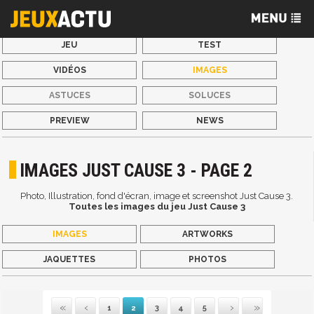
JEU
TEST
VIDÉOS
IMAGES
ASTUCES
SOLUCES
PREVIEW
NEWS
IMAGES JUST CAUSE 3 - PAGE 2
Photo, Illustration, fond d'écran, image et screenshot Just Cause 3.
Toutes les images du jeu Just Cause 3
IMAGES
ARTWORKS
JAQUETTES
PHOTOS
1
2
3
4
5
Première
Précédente
Suivante
Dernière