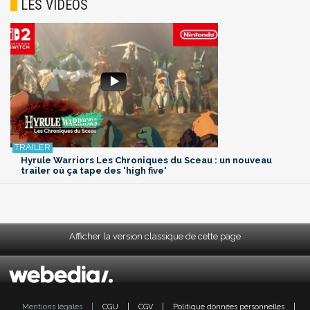
LES VIDÉOS
Hyrule Warriors Les Chroniques du Sceau : un nouveau
trailer où ça tape des 'high five'
Afficher la version classique de cette page
Mentions légales
|
CGU
|
CGV
|
Politique données personnelles
|