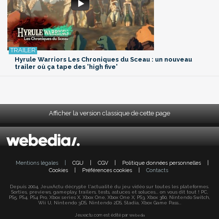
Hyrule Warriors Les Chroniques du Sceau : un nouveau
trailer où ça tape des 'high five'
Afficher la version classique de cette page
Mentions légales
|
CGU
|
CGV
|
Politique données personnelles
|
Cookies
|
Préférences cookies
|
Contacts
Depuis 2004, JeuxActu décrypte l'actualité du jeu vidéo sur toutes les plateformes.
Sorties, previews, gameplay, trailers, tests, astuces et soluces... on vous dit tout ! PC,
PS5, PS4, PS4 Pro, Xbox series X, Xbox One, Xbox One X, PS3, Xbox 360, Nintendo Switch,
Wii U, Nintendo 3DS, Nintendo 2DS, Stadia, Xbox Game Pass...
Jeuxactu.com est édité par
Webedia