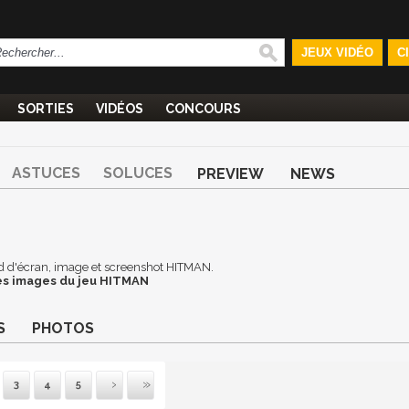
JEUX VIDÉO
C
SORTIES
VIDÉOS
CONCOURS
ASTUCES
SOLUCES
PREVIEW
NEWS
ond d'écran, image et screenshot HITMAN.
es images du jeu HITMAN
S
PHOTOS
3
4
5
uivante
Dernière