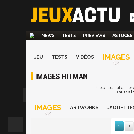
NEWS
TESTS
PREVIEWS
ASTUCES
IMAGES
JEU
TESTS
VIDÉOS
IMAGES HITMAN
Photo, Illustration, f
Toutes l
IMAGES
ARTWORKS
JAQUETTE
1
2
S