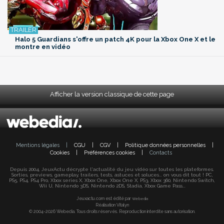
Halo 5 Guardians s'offre un patch 4K pour la Xbox One X et le
montre en vidéo
Afficher la version classique de cette page
Mentions légales
|
CGU
|
CGV
|
Politique données personnelles
|
Cookies
|
Préférences cookies
|
Contacts
Depuis 2004, JeuxActu décrypte l'actualité du jeu vidéo sur toutes les plateformes.
Sorties, previews, gameplay, trailers, tests, astuces et soluces... on vous dit tout ! PC,
PS5, PS4, PS4 Pro, Xbox series X, Xbox One, Xbox One X, PS3, Xbox 360, Nintendo Switch,
Wii U, Nintendo 3DS, Nintendo 2DS, Stadia, Xbox Game Pass...
Jeuxactu.com est édité par
Webedia
Réalisation Vitalyn
© 2004-2026 Webedia. Tous droits réservés. Reproduction interdite sans autorisation.