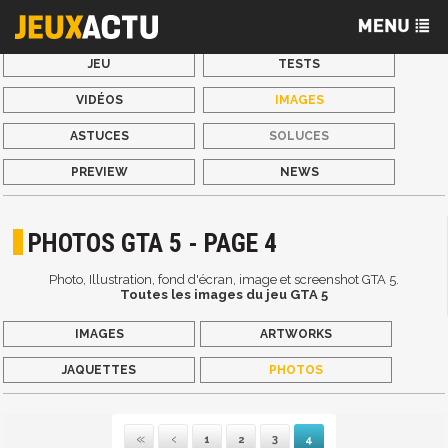
JEU
TESTS
VIDÉOS
IMAGES
ASTUCES
SOLUCES
PREVIEW
NEWS
PHOTOS GTA 5 - PAGE 4
Photo, Illustration, fond d'écran, image et screenshot GTA 5.
Toutes les images du jeu GTA 5
IMAGES
ARTWORKS
JAQUETTES
PHOTOS
1
2
3
4
Première
Précédente