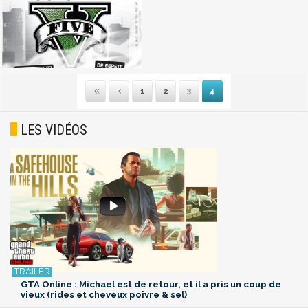
1
2
3
4
Première
Précédente
LES VIDÉOS
GTA Online : Michael est de retour, et il a pris un coup de
vieux (rides et cheveux poivre & sel)