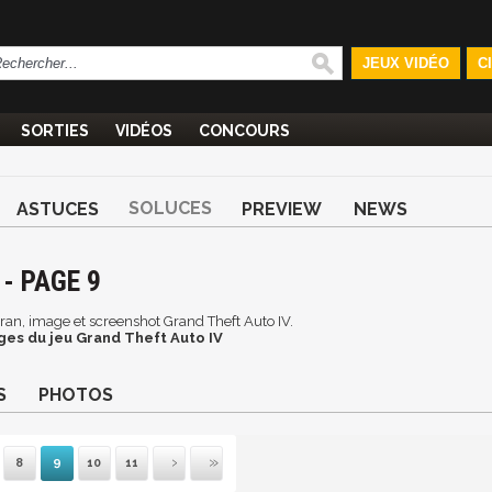
JEUX VIDÉO
C
SORTIES
VIDÉOS
CONCOURS
SOLUCES
ASTUCES
PREVIEW
NEWS
- PAGE 9
écran, image et screenshot Grand Theft Auto IV.
ges du jeu Grand Theft Auto IV
S
PHOTOS
8
9
10
11
mière
récédente
Suivante
Dernière