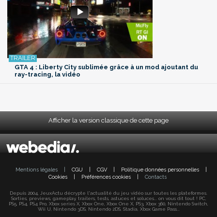
GTA 4 : Liberty City sublimée grâce à un mod ajoutant du
ray-tracing, la vidéo
Afficher la version classique de cette page
Mentions légales
|
CGU
|
CGV
|
Politique données personnelles
|
Cookies
|
Préférences cookies
|
Contacts
Depuis 2004, JeuxActu décrypte l'actualité du jeu vidéo sur toutes les plateformes.
Sorties, previews, gameplay, trailers, tests, astuces et soluces... on vous dit tout ! PC,
PS5, PS4, PS4 Pro, Xbox series X, Xbox One, Xbox One X, PS3, Xbox 360, Nintendo Switch,
Wii U, Nintendo 3DS, Nintendo 2DS, Stadia, Xbox Game Pass...