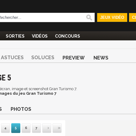
JEUX VIDÉO
C
SORTIES
VIDÉOS
CONCOURS
ASTUCES
SOLUCES
PREVIEW
NEWS
GE 5
d'écran, image et screenshot Gran Turismo 7.
mages du jeu Gran Turismo 7
S
PHOTOS
4
5
6
7
mière
récédente
Suivante
Dernière