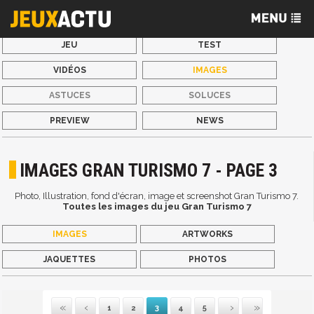
JEU
TEST
VIDÉOS
IMAGES
ASTUCES
SOLUCES
PREVIEW
NEWS
IMAGES GRAN TURISMO 7 - PAGE 3
Photo, Illustration, fond d'écran, image et screenshot Gran Turismo 7.
Toutes les images du jeu Gran Turismo 7
IMAGES
ARTWORKS
JAQUETTES
PHOTOS
1
2
3
4
5
Première
Précédente
Suivante
Dernière