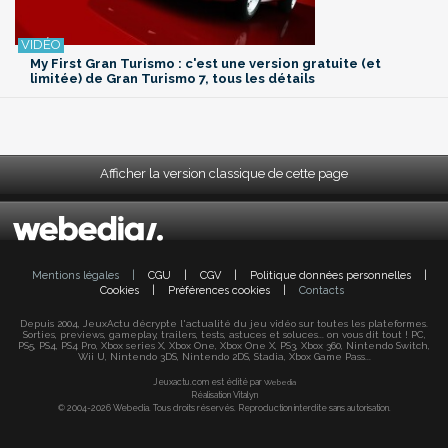
My First Gran Turismo : c'est une version gratuite (et
limitée) de Gran Turismo 7, tous les détails
Afficher la version classique de cette page
Mentions légales
|
CGU
|
CGV
|
Politique données personnelles
|
Cookies
|
Préférences cookies
|
Contacts
Depuis 2004, JeuxActu décrypte l'actualité du jeu vidéo sur toutes les plateformes.
Sorties, previews, gameplay, trailers, tests, astuces et soluces... on vous dit tout ! PC,
PS5, PS4, PS4 Pro, Xbox series X, Xbox One, Xbox One X, PS3, Xbox 360, Nintendo Switch,
Wii U, Nintendo 3DS, Nintendo 2DS, Stadia, Xbox Game Pass...
Jeuxactu.com est édité par
Webedia
Réalisation Vitalyn
© 2004-2026 Webedia. Tous droits réservés. Reproduction interdite sans autorisation.