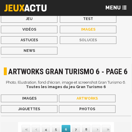
JEU
TEST
VIDÉOS
IMAGES
ASTUCES
SOLUCES
NEWS
ARTWORKS GRAN TURISMO 6 - PAGE 6
Photo, Illustration, fond d'écran, image et screenshot Gran Turismo 6.
Toutes les images du jeu Gran Turismo 6
IMAGES
ARTWORKS
JAQUETTES
PHOTOS
4
5
6
7
8
Première
Précédente
Suivante
Dernière