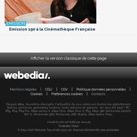
Emission 190 à la Cinémathèque Française
Afficher la version classique de cette page
Mentions légales
|
CGU
|
CGV
|
Politique données personnelles
|
Cookies
|
Préférences cookies
|
Contacts
Depuis 2004, JeuxActu décrypte l'actualité du jeu vidéo sur toutes les plateformes.
Sorties, previews, gameplay, trailers, tests, astuces et soluces... on vous dit tout ! PC,
PS5, PS4, PS4 Pro, Xbox series X, Xbox One, Xbox One X, PS3, Xbox 360, Nintendo Switch,
Wii U, Nintendo 3DS, Nintendo 2DS, Stadia, Xbox Game Pass...
Jeuxactu.com est édité par
Webedia
Réalisation Vitalyn
© 2004-2026 Webedia. Tous droits réservés. Reproduction interdite sans autorisation.