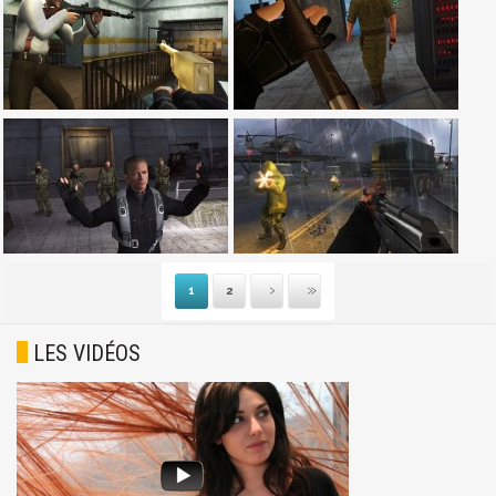
1
2
Suivante
Dernière
LES VIDÉOS