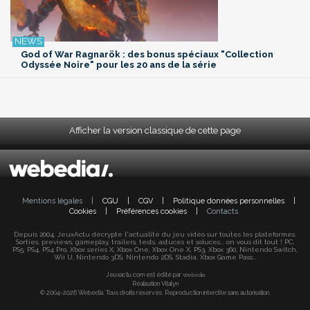
God of War Ragnarök : des bonus spéciaux "Collection
Odyssée Noire" pour les 20 ans de la série
Afficher la version classique de cette page
Mentions légales
|
CGU
|
CGV
|
Politique données personnelles
|
Cookies
|
Préférences cookies
|
Contacts
Depuis 2004, JeuxActu décrypte l'actualité du jeu vidéo sur toutes les plateformes.
Sorties, previews, gameplay, trailers, tests, astuces et soluces... on vous dit tout ! PC,
PS5, PS4, PS4 Pro, Xbox series X, Xbox One, Xbox One X, PS3, Xbox 360, Nintendo Switch,
Wii U, Nintendo 3DS, Nintendo 2DS, Stadia, Xbox Game Pass...
Jeuxactu.com est édité par
Webedia
Réalisation Vitalyn
© 2004-2026 Webedia. Tous droits réservés. Reproduction interdite sans autorisation.