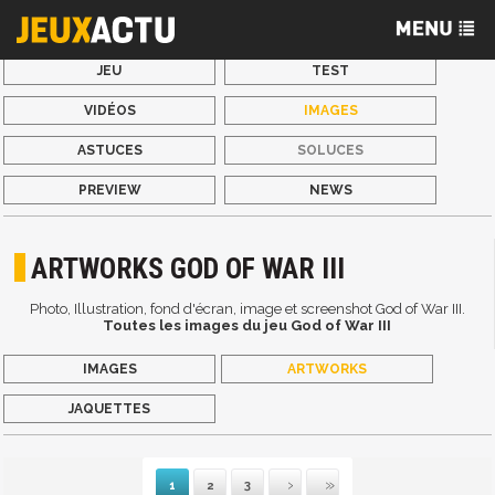
JEU
TEST
VIDÉOS
IMAGES
ASTUCES
SOLUCES
PREVIEW
NEWS
ARTWORKS GOD OF WAR III
Photo, Illustration, fond d'écran, image et screenshot God of War III.
Toutes les images du jeu God of War III
IMAGES
ARTWORKS
JAQUETTES
1
2
3
Suivante
Dernière