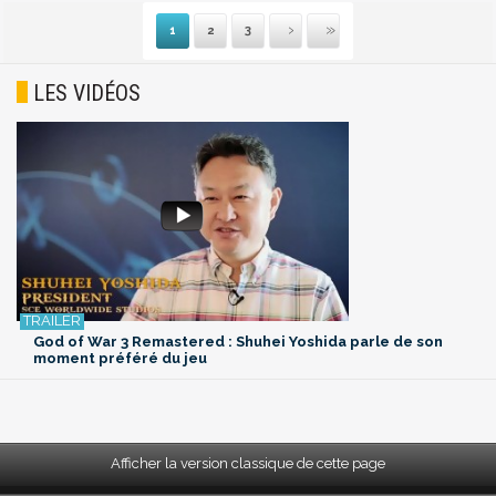
1
2
3
Suivante
Dernière
LES VIDÉOS
God of War 3 Remastered : Shuhei Yoshida parle de son
moment préféré du jeu
Afficher la version classique de cette page