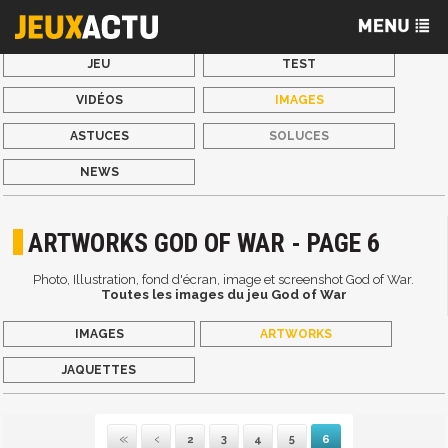
JEU
TEST
VIDÉOS
IMAGES
ASTUCES
SOLUCES
NEWS
ARTWORKS GOD OF WAR - PAGE 6
Photo, Illustration, fond d'écran, image et screenshot God of War.
Toutes les images du jeu God of War
IMAGES
ARTWORKS
JAQUETTES
2
3
4
5
6
Première
Précédente