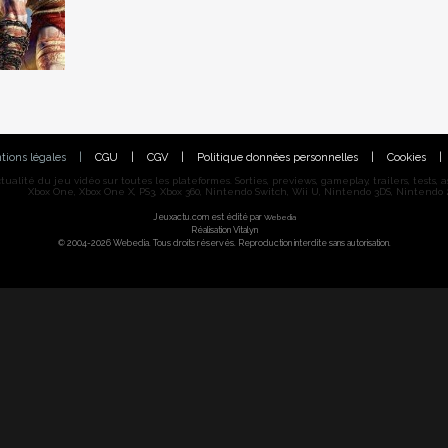
tions légales
|
CGU
|
CGV
|
Politique données personnelles
|
Cookies
|
alité du jeu vidéo sur toutes les plateformes. Sorties, previews, gameplay, trailers, tests, astu
Xbox One, Xbox One X, PS3, Xbox 360, Nintendo Switch, Wii U, Nintendo 3DS, Nintendo 2
Jeuxactu.com est édité par
Webedia
Réalisation Vitalyn
© 2004-2026 Webedia. Tous droits réservés. Reproduction interdite sans autorisation.