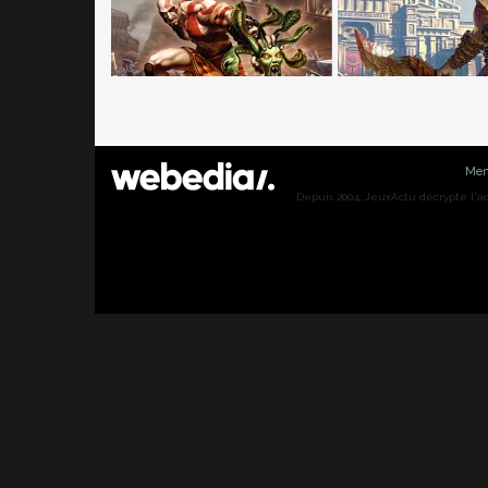
Men
Depuis 2004, JeuxActu décrypte l'actu