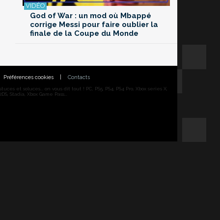
God of War : un mod où Mbappé
corrige Messi pour faire oublier la
finale de la Coupe du Monde
Préférences cookies
|
Contacts
ces et soluces... on vous dit tout ! PC, PS5, PS4, PS4 Pro, Xbox series X,
DS, Stadia, Xbox Game Pass...