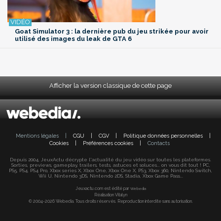
Goat Simulator 3 : la dernière pub du jeu strikée pour avoir
utilisé des images du leak de GTA 6
Afficher la version classique de cette page
Mentions légales
|
CGU
|
CGV
|
Politique données personnelles
|
Cookies
|
Préférences cookies
|
Contacts
Depuis 2004, JeuxActu décrypte l'actualité du jeu vidéo sur toutes les plateformes.
Sorties, previews, gameplay, trailers, tests, astuces et soluces... on vous dit tout ! PC,
PS5, PS4, PS4 Pro, Xbox series X, Xbox One, Xbox One X, PS3, Xbox 360, Nintendo Switch,
Wii U, Nintendo 3DS, Nintendo 2DS, Stadia, Xbox Game Pass...
Jeuxactu.com est édité par
Webedia
Réalisation Vitalyn
© 2004-2026 Webedia. Tous droits réservés. Reproduction interdite sans autorisation.