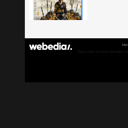
Men
Depuis 2004, JeuxActu décrypte l'actu