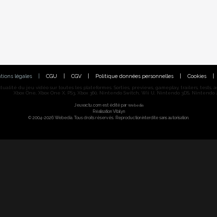
tions légales
|
CGU
|
CGV
|
Politique données personnelles
|
Cookies
|
alité du jeu vidéo sur toutes les plateformes. Sorties, previews, gameplay, trailers, tests, astu
Xbox One, Xbox One X, PS3, Xbox 360, Nintendo Switch, Wii U, Nintendo 3DS, Nintendo 2
Jeuxactu.com est édité par
Webedia
Réalisation Vitalyn
© 2004-2026 Webedia. Tous droits réservés. Reproduction interdite sans autorisation.