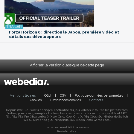
Forza Horizon 6 : direction le Japon, première vidéo et
détails des développeurs
Afficher la version classique de cette page
Mentions légales
|
CGU
|
CGV
|
Politique données personnelles
|
Cookies
|
Préférences cookies
|
Contacts
Depuis 2004, JeuxActu décrypte l'actualité du jeu vidéo sur toutes les plateformes.
Sorties, previews, gameplay, trailers, tests, astuces et soluces... on vous dit tout ! PC,
PS5, PS4, PS4 Pro, Xbox series X, Xbox One, Xbox One X, PS3, Xbox 360, Nintendo Switch,
Wii U, Nintendo 3DS, Nintendo 2DS, Stadia, Xbox Game Pass...
Jeuxactu.com est édité par
Webedia
Réalisation Vitalyn