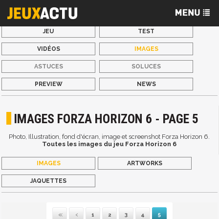
JEU
TEST
VIDÉOS
IMAGES
ASTUCES
SOLUCES
PREVIEW
NEWS
IMAGES FORZA HORIZON 6 - PAGE 5
Photo, Illustration, fond d'écran, image et screenshot Forza Horizon 6.
Toutes les images du jeu Forza Horizon 6
IMAGES
ARTWORKS
JAQUETTES
1
2
3
4
5
Première
Précédente