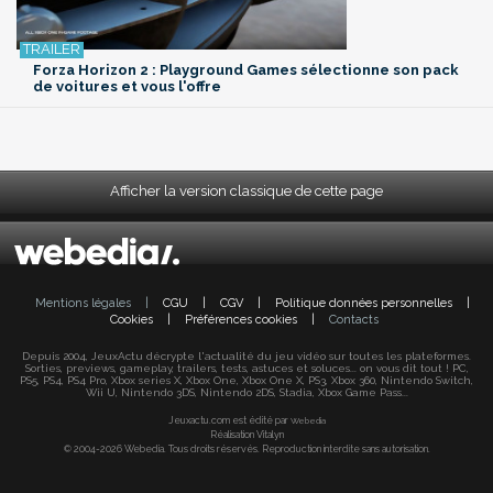
Forza Horizon 2 : Playground Games sélectionne son pack
de voitures et vous l'offre
Afficher la version classique de cette page
Mentions légales
|
CGU
|
CGV
|
Politique données personnelles
|
Cookies
|
Préférences cookies
|
Contacts
Depuis 2004, JeuxActu décrypte l'actualité du jeu vidéo sur toutes les plateformes.
Sorties, previews, gameplay, trailers, tests, astuces et soluces... on vous dit tout ! PC,
PS5, PS4, PS4 Pro, Xbox series X, Xbox One, Xbox One X, PS3, Xbox 360, Nintendo Switch,
Wii U, Nintendo 3DS, Nintendo 2DS, Stadia, Xbox Game Pass...
Jeuxactu.com est édité par
Webedia
Réalisation Vitalyn
© 2004-2026 Webedia. Tous droits réservés. Reproduction interdite sans autorisation.