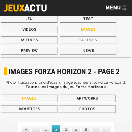
JEU
TEST
VIDÉOS
IMAGES
ASTUCES
SOLUCES
PREVIEW
NEWS
IMAGES FORZA HORIZON 2 - PAGE 2
Photo, Illustration, fond d'écran, image et screenshot Forza Horizon 2.
Toutes les images du jeu Forza Horizon 2
IMAGES
ARTWORKS
JAQUETTES
PHOTOS
1
2
3
4
5
Première
Précédente
Suivante
Dernière