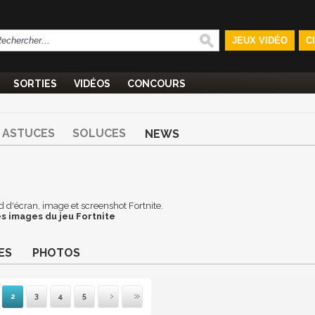
JEUX VIDÉO
C
SORTIES
VIDÉOS
CONCOURS
ASTUCES
SOLUCES
NEWS
ond d'écran, image et screenshot Fortnite.
s images du jeu Fortnite
ES
PHOTOS
2
3
4
5
mière
récédente
Suivante
Dernière