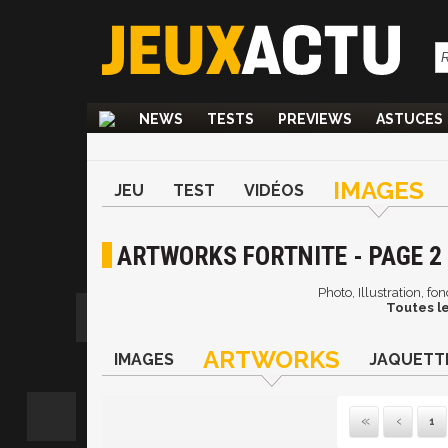
NEWS
TESTS
PREVIEWS
ASTUCES
IMAGES
JEU
TEST
VIDÉOS
ARTWORKS FORTNITE - PAGE 2
Photo, Illustration, f
Toutes le
ARTWORKS
IMAGES
JAQUETT
1
Pre
P