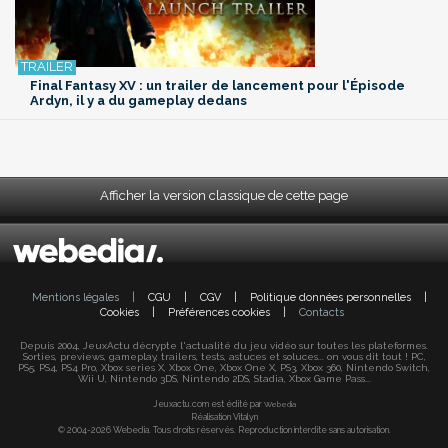
Final Fantasy XV : un trailer de lancement pour l'Épisode
Ardyn, il y a du gameplay dedans
Afficher la version classique de cette page
Mentions légales
|
CGU
|
CGV
|
Politique données personnelles
|
Cookies
|
Préférences cookies
|
Contacts
Depuis 2004, JeuxActu décrypte l'actualité du jeu vidéo sur toutes les plateformes.
Sorties, previews, gameplay, trailers, tests, astuces et soluces... on vous dit tout ! PC,
PS5, PS4, PS4 Pro, Xbox series X, Xbox One, Xbox One X, PS3, Xbox 360, Nintendo Switch,
Wii U, Nintendo 3DS, Nintendo 2DS, Stadia, Xbox Game Pass...
Jeuxactu.com est édité par
Webedia
Réalisation Vitalyn
© 2004-2026 Webedia. Tous droits réservés. Reproduction interdite sans autorisation.