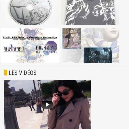
LES VIDÉOS