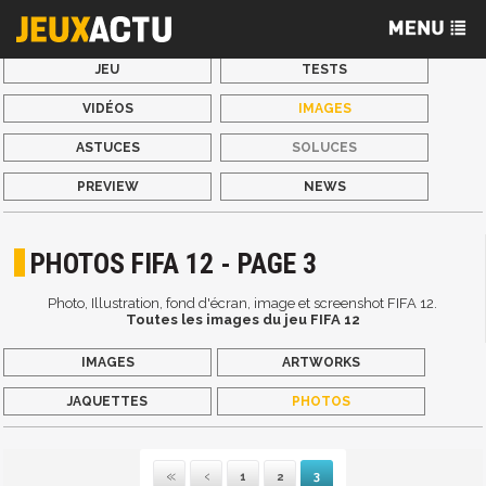
JEU
TESTS
VIDÉOS
IMAGES
ASTUCES
SOLUCES
PREVIEW
NEWS
PHOTOS FIFA 12 - PAGE 3
Photo, Illustration, fond d'écran, image et screenshot FIFA 12.
Toutes les images du jeu FIFA 12
IMAGES
ARTWORKS
JAQUETTES
PHOTOS
1
2
3
Première
Précédente