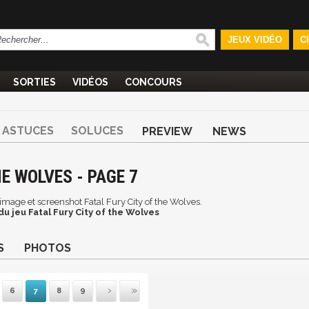
JEUX VIDÉO
C
SORTIES
VIDÉOS
CONCOURS
ASTUCES
SOLUCES
PREVIEW
NEWS
E WOLVES - PAGE 7
, image et screenshot Fatal Fury City of the Wolves.
u jeu Fatal Fury City of the Wolves
S
PHOTOS
6
7
8
9
mière
récédente
Suivante
Dernière