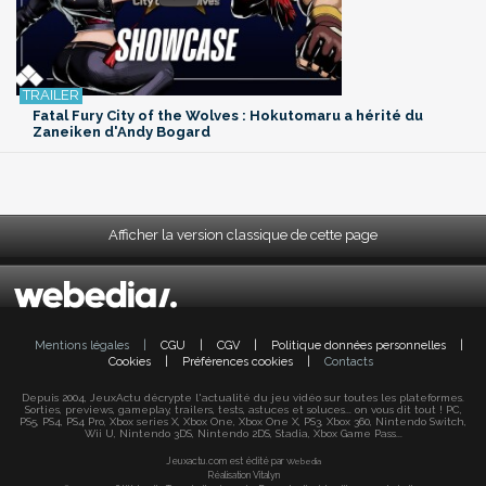
Fatal Fury City of the Wolves : Hokutomaru a hérité du
Zaneiken d'Andy Bogard
Afficher la version classique de cette page
Mentions légales
|
CGU
|
CGV
|
Politique données personnelles
|
Cookies
|
Préférences cookies
|
Contacts
Depuis 2004, JeuxActu décrypte l'actualité du jeu vidéo sur toutes les plateformes.
Sorties, previews, gameplay, trailers, tests, astuces et soluces... on vous dit tout ! PC,
PS5, PS4, PS4 Pro, Xbox series X, Xbox One, Xbox One X, PS3, Xbox 360, Nintendo Switch,
Wii U, Nintendo 3DS, Nintendo 2DS, Stadia, Xbox Game Pass...
Jeuxactu.com est édité par
Webedia
Réalisation Vitalyn