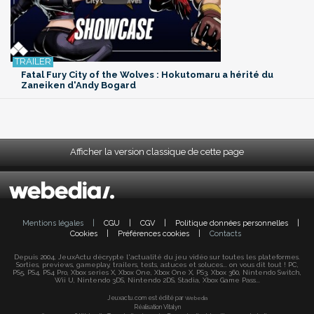
Fatal Fury City of the Wolves : Hokutomaru a hérité du
Zaneiken d'Andy Bogard
Afficher la version classique de cette page
Mentions légales
|
CGU
|
CGV
|
Politique données personnelles
|
Cookies
|
Préférences cookies
|
Contacts
Depuis 2004, JeuxActu décrypte l'actualité du jeu vidéo sur toutes les plateformes.
Sorties, previews, gameplay, trailers, tests, astuces et soluces... on vous dit tout ! PC,
PS5, PS4, PS4 Pro, Xbox series X, Xbox One, Xbox One X, PS3, Xbox 360, Nintendo Switch,
Wii U, Nintendo 3DS, Nintendo 2DS, Stadia, Xbox Game Pass...
Jeuxactu.com est édité par
Webedia
Réalisation Vitalyn