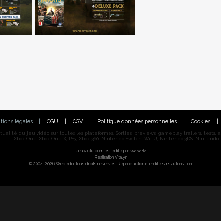
tions légales
|
CGU
|
CGV
|
Politique données personnelles
|
Cookies
|
alité du jeu vidéo sur toutes les plateformes. Sorties, previews, gameplay, trailers, tests, astu
Xbox One, Xbox One X, PS3, Xbox 360, Nintendo Switch, Wii U, Nintendo 3DS, Nintendo 2
Jeuxactu.com est édité par
Webedia
Réalisation Vitalyn
© 2004-2026 Webedia. Tous droits réservés. Reproduction interdite sans autorisation.