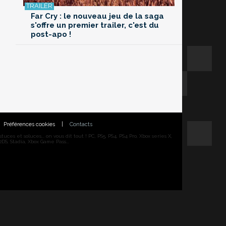
Far Cry : le nouveau jeu de la saga
s'offre un premier trailer, c'est du
post-apo !
Préférences cookies
|
Contacts
ces et soluces... on vous dit tout ! PC, PS5, PS4, PS4 Pro, Xbox series X,
DS, Stadia, Xbox Game Pass...