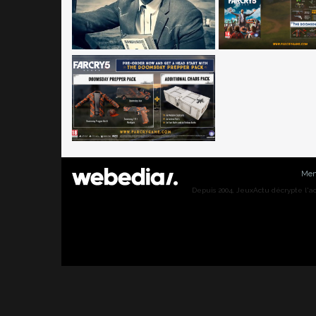
Men
Depuis 2004, JeuxActu décrypte l'actu