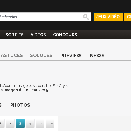
JEUX VIDÉO
C
SORTIES
VIDÉOS
CONCOURS
ASTUCES
SOLUCES
PREVIEW
NEWS
nd d'écran, image et screenshot Far Cry 5.
s images du jeu Far Cry 5
S
PHOTOS
1
2
3
4
emière
Suivante
Précédente
Dernière