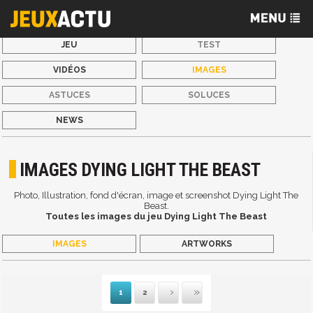
JEU
TEST
VIDÉOS
IMAGES
ASTUCES
SOLUCES
NEWS
IMAGES DYING LIGHT THE BEAST
Photo, Illustration, fond d'écran, image et screenshot Dying Light The
Beast.
Toutes les images du jeu Dying Light The Beast
IMAGES
ARTWORKS
1
2
Suivante
Dernière