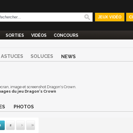
JEUX VIDÉO
C
SORTIES
VIDÉOS
CONCOURS
ASTUCES
SOLUCES
NEWS
d'écran, image et screenshot Dragon's Crown.
mages du jeu Dragon's Crown
ES
PHOTOS
1
2
ante
rnière