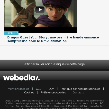
Dragon Quest Your Story : une première bande-annonce
somptueuse pour le film d'animation !
Afficher la version classique de cette page
Mentions légales
|
CGU
|
CGV
|
Politique données personnelles
|
Cookies
|
Préférences cookies
|
Contacts
Depuis 2004, JeuxActu décrypte l'actualité du jeu vidéo sur toutes les plateformes.
Sorties, previews, gameplay, trailers, tests, astuces et soluces... on vous dit tout ! PC,
PS5, PS4, PS4 Pro, Xbox series X, Xbox One, Xbox One X, PS3, Xbox 360, Nintendo Switch,
Wii U, Nintendo 3DS, Nintendo 2DS, Stadia, Xbox Game Pass...