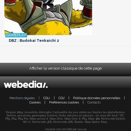
DBZ : Budokai Tenkaichi 2
Afficher la version classique de cette page
Mentions légales
|
CGU
|
CGV
|
Politique données personnelles
|
Cookies
|
Préférences cookies
|
Contacts
Depuis 2004, JeuxActu décrypte l'actualité du jeu vidéo sur toutes les plateformes.
Sorties, previews, gameplay, trailers, tests, astuces et soluces... on vous dit tout ! PC,
PS5, PS4, PS4 Pro, Xbox series X, Xbox One, Xbox One X, PS3, Xbox 360, Nintendo Switch,
Wii U, Nintendo 3DS, Nintendo 2DS, Stadia, Xbox Game Pass...
Jeuxactu.com est édité par
Webedia