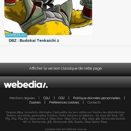
DBZ : Budokai Tenkaichi 2
Afficher la version classique de cette page
Mentions légales
|
CGU
|
CGV
|
Politique données personnelles
|
Cookies
|
Préférences cookies
|
Contacts
Depuis 2004, JeuxActu décrypte l'actualité du jeu vidéo sur toutes les plateformes.
Sorties, previews, gameplay, trailers, tests, astuces et soluces... on vous dit tout ! PC,
PS5, PS4, PS4 Pro, Xbox series X, Xbox One, Xbox One X, PS3, Xbox 360, Nintendo Switch,
Wii U, Nintendo 3DS, Nintendo 2DS, Stadia, Xbox Game Pass...
Jeuxactu.com est édité par
Webedia