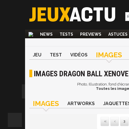
NEWS
TESTS
PREVIEWS
ASTUCES
IMAGES
JEU
TEST
VIDÉOS
IMAGES DRAGON BALL XENOVER
Photo, Illustration, fond d'éc
Toutes les image
IMAGES
ARTWORKS
JAQUETTE
3
Pre
P