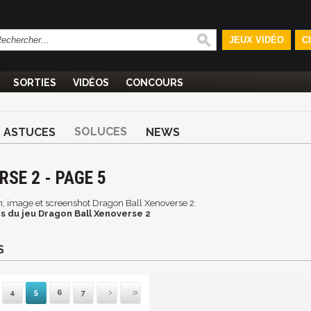
JEUX VIDÉO
C
SORTIES
VIDÉOS
CONCOURS
SOLUCES
ASTUCES
NEWS
SE 2 - PAGE 5
ran, image et screenshot Dragon Ball Xenoverse 2.
s du jeu Dragon Ball Xenoverse 2
S
4
5
6
7
mière
récédente
Suivante
Dernière